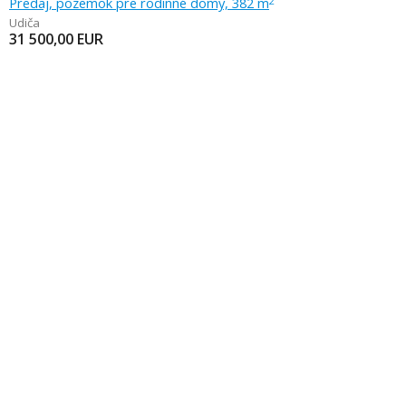
Predaj, pozemok pre rodinné domy, 382 m
2
Udiča
31 500,00
EUR