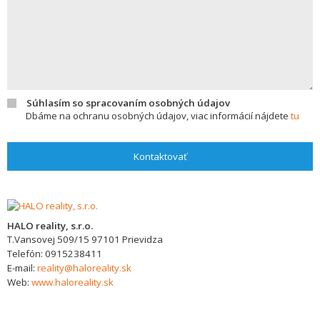
Súhlasím so spracovaním osobných údajov
Dbáme na ochranu osobných údajov, viac informácií nájdete
tu
Kontaktovať
HALO reality, s.r.o.
T.Vansovej 509/15
97101
Prievidza
Telefón:
0915238411
E-mail:
reality@haloreality.sk
Web:
www.haloreality.sk