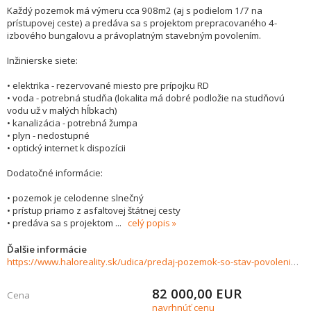
Každý pozemok má výmeru cca 908m2 (aj s podielom 1/7 na
prístupovej ceste) a predáva sa s projektom prepracovaného 4-
izbového bungalovu a právoplatným stavebným povolením.
Inžinierske siete:
• elektrika - rezervované miesto pre prípojku RD
• voda - potrebná studňa (lokalita má dobré podložie na studňovú
vodu už v malých hĺbkach)
• kanalizácia - potrebná žumpa
• plyn - nedostupné
• optický internet k dispozícii
Dodatočné informácie:
• pozemok je celodenne slnečný
• prístup priamo z asfaltovej štátnej cesty
• predáva sa s projektom
...
celý popis
Ďalšie informácie
https://www.haloreality.sk/udica/predaj-pozemok-so-stav-povolenim-a-projektom-pre-rodinny-dom-908-m2-udica-prosne---exkluzivne-halo-reality/70379
82 000,00
EUR
Cena
navrhnúť cenu