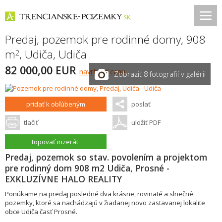
Predaj, pozemok pre rodinné domy, 908
m
,
Udiča
,
Udiča
2
82 000,00 EUR
navrhnúť cenu
Zobraziť 8 fotografií v galérii
pridať k obľúbeným
poslať
tlačiť
uložiť PDF
topovať inzerát
Predaj, pozemok so stav. povolením a projektom
pre rodinný dom 908 m2 Udiča, Prosné -
EXKLUZÍVNE HALO REALITY
Ponúkame na predaj posledné dva krásne, rovinaté a slnečné
pozemky, ktoré sa nachádzajú v žiadanej novo zastavanej lokalite
obce Udiča časť Prosné.