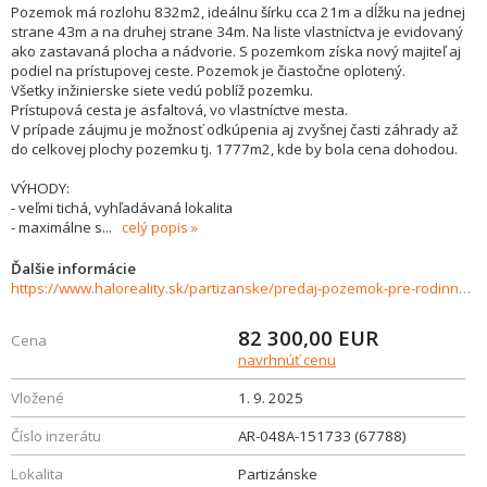
Pozemok má rozlohu 832m2, ideálnu šírku cca 21m a dĺžku na jednej
strane 43m a na druhej strane 34m. Na liste vlastníctva je evidovaný
ako zastavaná plocha a nádvorie. S pozemkom získa nový majiteľ aj
podiel na prístupovej ceste. Pozemok je čiastočne oplotený.
Všetky inžinierske siete vedú poblíž pozemku.
Prístupová cesta je asfaltová, vo vlastníctve mesta.
V prípade záujmu je možnosť odkúpenia aj zvyšnej časti záhrady až
do celkovej plochy pozemku tj. 1777m2, kde by bola cena dohodou.
VÝHODY:
- veľmi tichá, vyhľadávaná lokalita
- maximálne s
...
celý popis
Ďalšie informácie
https://www.haloreality.sk/partizanske/predaj-pozemok-pre-rodinny-dom-832-m2-partizanske/67788
82 300,00
EUR
Cena
navrhnúť cenu
Vložené
1. 9. 2025
Číslo inzerátu
AR-048A-151733 (67788)
Lokalita
Partizánske