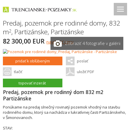
Predaj, pozemok pre rodinné domy, 832
m
,
Partizánske
,
Partizánske
2
82 300,00 EUR
navrhnúť cenu
Zobraziť 4 fotografie v galérii
pridať k obľúbeným
poslať
tlačiť
uložiť PDF
topovať inzerát
Predaj, pozemok pre rodinný dom 832 m2
Partizánske
Ponúkame na predaj slnečný rovinatý pozemok vhodný na stavbu
rodinného domu, ktorý sa nachádza v lukratívnej časti Partizánskeho,
v Šimonovanoch.
STAV: