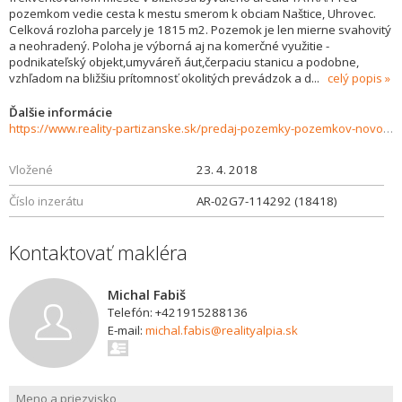
pozemkom vedie cesta k mestu smerom k obciam Naštice, Uhrovec.
Celková rozloha parcely je 1815 m2. Pozemok je len mierne svahovitý
a neohradený. Poloha je výborná aj na komerčné využitie -
podnikateľský objekt,umyváreň áut,čerpaciu stanicu a podobne,
vzhľadom na bližšiu prítomnosť okolitých prevádzok a d
...
celý popis
Ďalšie informácie
https://www.reality-partizanske.sk/predaj-pozemky-pozemkov-novostavby/Stavebny-pozemok-na-predaj-580-m2-Banovce-nad-Bebravou-18418/?utm_source=areality&utm_medium=xml&utm_term=18418&utm_content=chalupa&utm_campaign=portaly
Vložené
23. 4. 2018
Číslo inzerátu
AR-02G7-114292 (18418)
Kontaktovať makléra
Michal Fabiš
Telefón: +421915288136
E-mail:
michal.fabis@realityalpia.sk