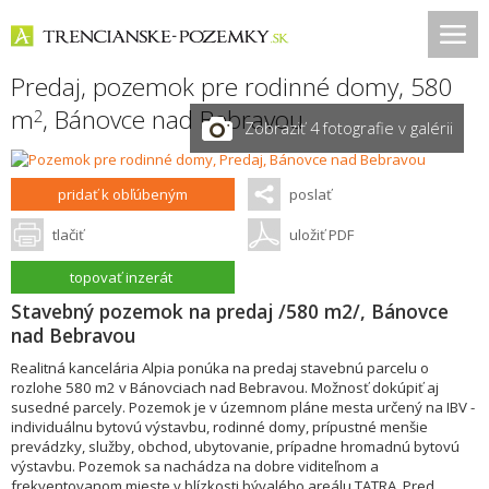
Predaj, pozemok pre rodinné domy, 580
m
,
Bánovce nad Bebravou
2
Zobraziť 4 fotografie v galérii
pridať k obľúbeným
poslať
tlačiť
uložiť PDF
topovať inzerát
Stavebný pozemok na predaj /580 m2/, Bánovce
nad Bebravou
Realitná kancelária Alpia ponúka na predaj stavebnú parcelu o
rozlohe 580 m2 v Bánovciach nad Bebravou. Možnosť dokúpiť aj
susedné parcely. Pozemok je v územnom pláne mesta určený na IBV -
individuálnu bytovú výstavbu, rodinné domy, prípustné menšie
prevádzky, služby, obchod, ubytovanie, prípadne hromadnú bytovú
výstavbu. Pozemok sa nachádza na dobre viditeľnom a
frekventovanom mieste v blízkosti bývalého areálu TATRA. Pred