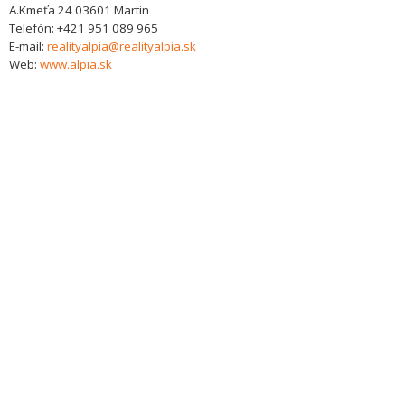
A.Kmeťa 24
03601
Martin
Telefón:
+421 951 089 965
E-mail:
realityalpia@realityalpia.sk
Web:
www.alpia.sk