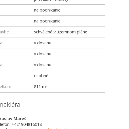
na podnikanie
na podnikanie
tavbe
schválené v územnom pláne
ka
v dosahu
v dosahu
ka
v dosahu
osobné
elkom
811 m
2
makléra
roslav Mareš
lefón: +421904816018