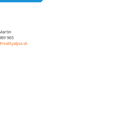
Martin
089 965
@realityalpia.sk