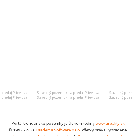
predaj Prievidza
Stavebný pozemok na predaj Prievidza
Stavebný pozemo
predaj Prievidza
Stavebný pozemok na predaj Prievidza
Stavebný pozemo
Portál trencianske-pozemky je členom rodiny
www.areality.sk
© 1997 - 2026
Diadema Software s.r.o.
Všetky práva vyhradené.