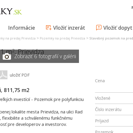
Informácie
Vložiť inzerát
Vložiť dopyt
>
>
ky na predaj Prievidza
Pozemky na predaj Prievidza
Stavebný pozemok na preda
11 m
,
Prievidza
2
Zobraziť 6 fotografií v galérii
uložiť PDF
Cena
i, 811,75 m2
Vložené
ľkých investícií - Pozemok pre polyfunkciu
Číslo inzerátu
nej lokalite mesta Prievidza, na ulici Rad
, flexibilite a schválenému funkčnému
Príjazd
itosť pre developerov a investorov.
Pozemok