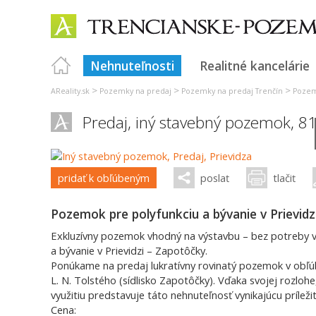
Nehnuteľnosti
Realitné kancelárie
>
>
>
AReality.sk
Pozemky na predaj
Pozemky na predaj Trenčín
Pozem
Predaj, iný stavebný pozemok, 8
pridať k obľúbeným
poslať
tlačiť
Pozemok pre polyfunkciu a bývanie v Prievidz
Exkluzívny pozemok vhodný na výstavbu – bez potreby ve
a bývanie v Prievidzi – Zapotôčky.
Ponúkame na predaj lukratívny rovinatý pozemok v obľúbe
L. N. Tolstého (sídlisko Zapotôčky). Vďaka svojej rozlohe
využitiu predstavuje táto nehnuteľnosť vynikajúcu prílež
Cena: