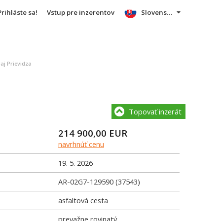
Prihláste sa!
Vstup pre inzerentov
Slovensky
j Prievidza
Topovať inzerát
214 900,00
EUR
navrhnúť cenu
19. 5. 2026
AR-02G7-129590 (37543)
asfaltová cesta
prevažne rovinatý