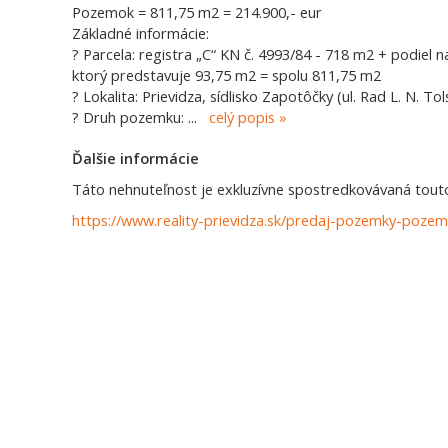
Pozemok = 811,75 m2 = 214.900,- eur
Základné informácie:
? Parcela: registra „C“ KN č. 4993/84 - 718 m2 + podiel n
ktorý predstavuje 93,75 m2 = spolu 811,75 m2
? Lokalita: Prievidza, sídlisko Zapotôčky (ul. Rad L. N. To
? Druh pozemku:
...
celý popis
Ďalšie informácie
Táto nehnuteľnost je exkluzívne spostredkovávaná touto 