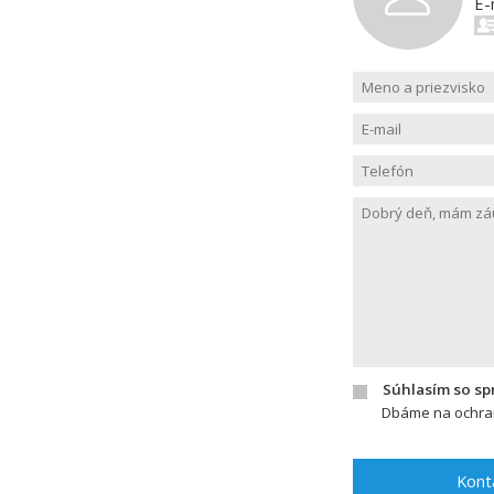
E-
Súhlasím so s
Dbáme na ochran
Kont