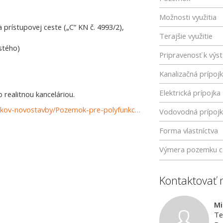
Možnosti využitia
a prístupovej ceste („C“ KN č. 4993/2),
Terajšie využitie
lstého)
Pripravenosť k výs
Kanalizačná prípoj
Elektrická prípojka
realitnou kanceláriou.
https://www.reality-prievidza.sk/predaj-pozemky-pozemkov-novostavby/Pozemok-pre-polyfunkciu-a-byvanie-v-Prievidzi-81175-m2-37543/?utm_source=areality&utm_medium=xml&utm_term=37543&utm_content=chalupa&utm_campaign=portaly
Vodovodná prípoj
Forma vlastníctva
Výmera pozemku c
Kontaktovať 
Mi
Te