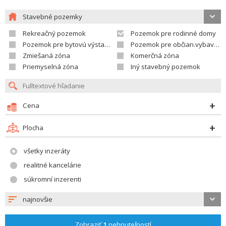
Stavebné pozemky
Rekreačný pozemok
Pozemok pre rodinné domy
Pozemok pre bytovú výstavbu
Pozemok pre občian.vybavenosť
Zmiešaná zóna
Komerčná zóna
Priemyselná zóna
Iný stavebný pozemok
Cena
Plocha
všetky inzeráty
realitné kancelárie
súkromní inzerenti
najnovšie
Zobraziť
1
nehnuteľností