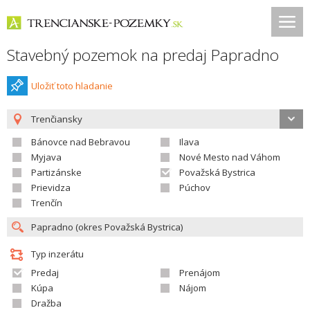
Stavebný pozemok na predaj Papradno
Uložiť toto hladanie
Trenčiansky
Bánovce nad Bebravou
Ilava
Myjava
Nové Mesto nad Váhom
Partizánske
Považská Bystrica
Prievidza
Púchov
Trenčín
Typ inzerátu
Predaj
Prenájom
Kúpa
Nájom
Dražba