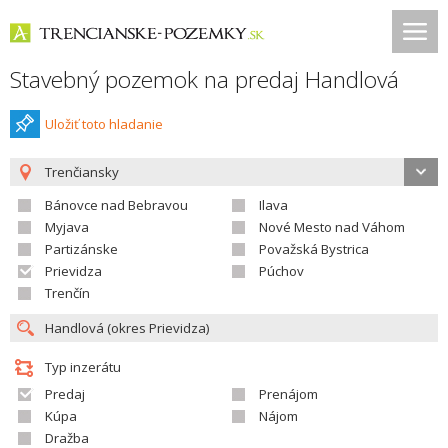
Stavebný pozemok na predaj Handlová
Uložiť toto hladanie
Trenčiansky
Bánovce nad Bebravou
Ilava
Myjava
Nové Mesto nad Váhom
Partizánske
Považská Bystrica
Prievidza
Púchov
Trenčín
Typ inzerátu
Predaj
Prenájom
Kúpa
Nájom
Dražba