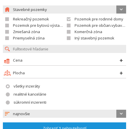
Stavebné pozemky
Rekreačný pozemok
Pozemok pre rodinné domy
Pozemok pre bytovú výstavbu
Pozemok pre občian.vybavenosť
Zmiešaná zóna
Komerčná zóna
Priemyselná zóna
Iný stavebný pozemok
Cena
Plocha
všetky inzeráty
realitné kancelárie
súkromní inzerenti
najnovšie
Zobraziť
1
nehnuteľností