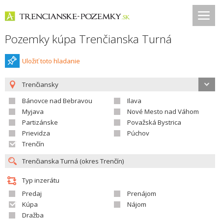
Pozemky kúpa Trenčianska Turná
Uložiť toto hladanie
Trenčiansky
Bánovce nad Bebravou
Ilava
Myjava
Nové Mesto nad Váhom
Partizánske
Považská Bystrica
Prievidza
Púchov
Trenčín
Typ inzerátu
Predaj
Prenájom
Kúpa
Nájom
Dražba