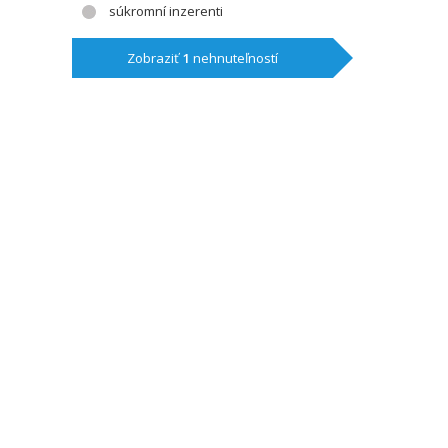
súkromní inzerenti
Zobraziť
1
nehnuteľností