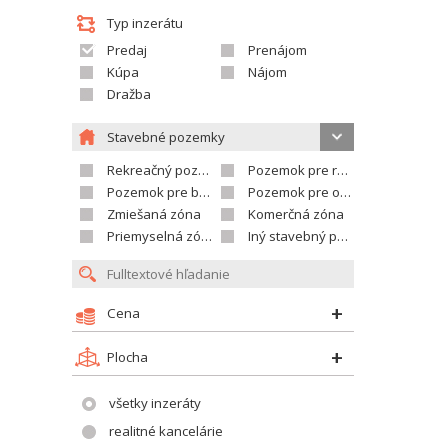
Typ inzerátu
Predaj
Prenájom
Kúpa
Nájom
Dražba
Stavebné pozemky
Rekreačný pozemok
Pozemok pre rodinné domy
Pozemok pre bytovú výstavbu
Pozemok pre občian.vybavenosť
Zmiešaná zóna
Komerčná zóna
Priemyselná zóna
Iný stavebný pozemok
Cena
Plocha
všetky inzeráty
realitné kancelárie