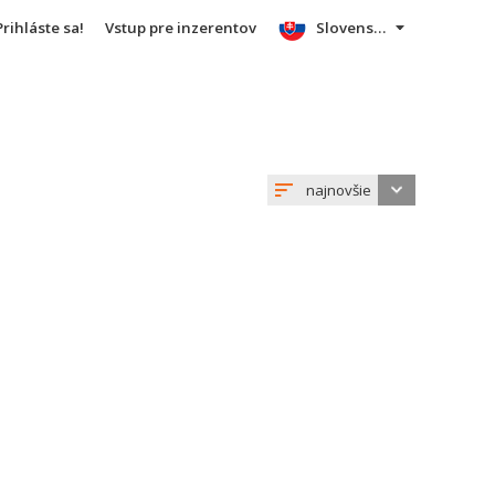
Prihláste sa!
Vstup pre inzerentov
Slovensky
najnovšie