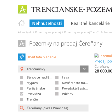
Nehnuteľnosti
Realitné kancelárie
>
>
>
AReality.sk
Pozemky na predaj
Pozemky na predaj Trenčín
Pozem
Pozemky na predaj Čereňany
Uložiť toto hladanie
Predaj, p
Čereňany
Trenčiansky
28 000,0
Bánovce nad Bebravou
Ilava
Myjava
Nové Mesto nad Váhom
Partizánske
Považská Bystrica
Prievidza
Púchov
Trenčín