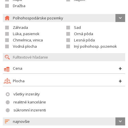
Dražba
Poľnohospodárske pozemky
Záhrada
Sad
Lúka, pasienok
Orná pôda
Chmelnica, vinica
Lesná pôda
Vodná plocha
Iný poľnohosp. pozemok
Cena
Plocha
všetky inzeráty
realitné kancelárie
súkromní inzerenti
najnovšie