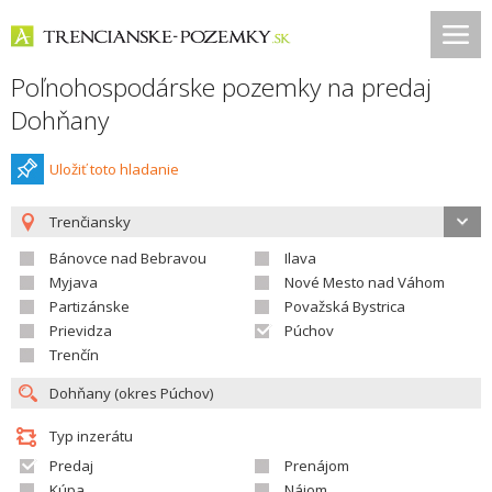
Poľnohospodárske pozemky na predaj
Dohňany
Uložiť toto hladanie
Trenčiansky
Bánovce nad Bebravou
Ilava
Myjava
Nové Mesto nad Váhom
Partizánske
Považská Bystrica
Prievidza
Púchov
Trenčín
Typ inzerátu
Predaj
Prenájom
Kúpa
Nájom