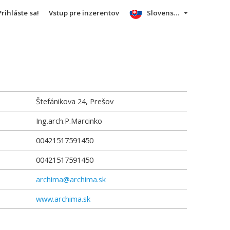
Prihláste sa!
Vstup pre inzerentov
Slovensky
Štefánikova 24, Prešov
Ing.arch.P.Marcinko
00421517591450
00421517591450
archima@archima.sk
www.archima.sk