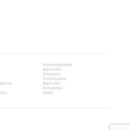
Pozemky Bratislava
Byty Trenčín
Domy Nitra
Pozemky Žilina
Bystrica
Byty Prešov
Domy Košice
ošice
Reality