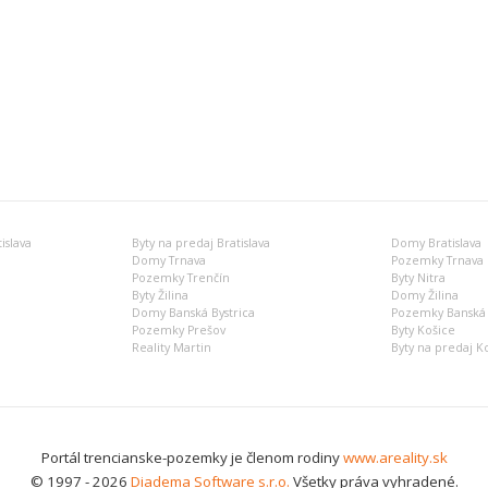
islava
Byty na predaj Bratislava
Domy Bratislava
Domy Trnava
Pozemky Trnava
Pozemky Trenčín
Byty Nitra
Byty Žilina
Domy Žilina
Domy Banská Bystrica
Pozemky Banská 
Pozemky Prešov
Byty Košice
Reality Martin
Byty na predaj K
Portál trencianske-pozemky je členom rodiny
www.areality.sk
© 1997 - 2026
Diadema Software s.r.o.
Všetky práva vyhradené.