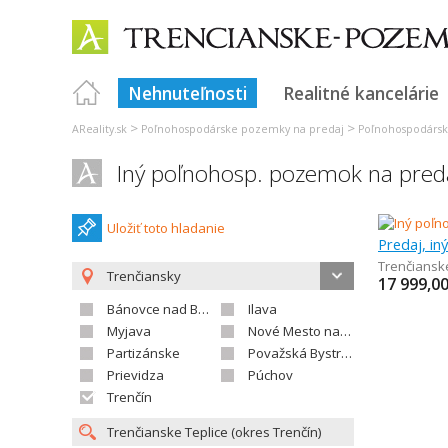
Nehnuteľnosti
Realitné kancelárie
>
>
AReality.sk
Poľnohospodárske pozemky na predaj
Poľnohospodársk
Iný poľnohosp. pozemok na preda
Uložiť toto hladanie
Predaj, i
Trenčiansk
Trenčiansky
17 999,0
Bánovce nad Bebravou
Ilava
Myjava
Nové Mesto nad Váhom
Partizánske
Považská Bystrica
Prievidza
Púchov
Trenčín