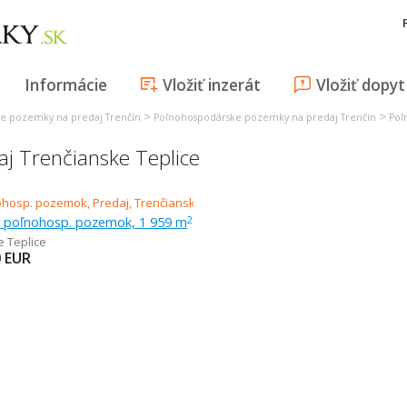
Informácie
Vložiť inzerát
Vložiť dopyt
>
>
e pozemky na predaj Trenčín
Poľnohospodárske pozemky na predaj Trenčín
Poľ
j Trenčianske Teplice
ný poľnohosp. pozemok, 1 959 m
2
e Teplice
0
EUR