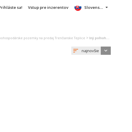
Prihláste sa!
Vstup pre inzerentov
Slovensky
>
nohospodárske pozemky na predaj Trenčianske Teplice
Iný poľnohosp. pozemok na predaj Trenčianske Teplice
najnovšie