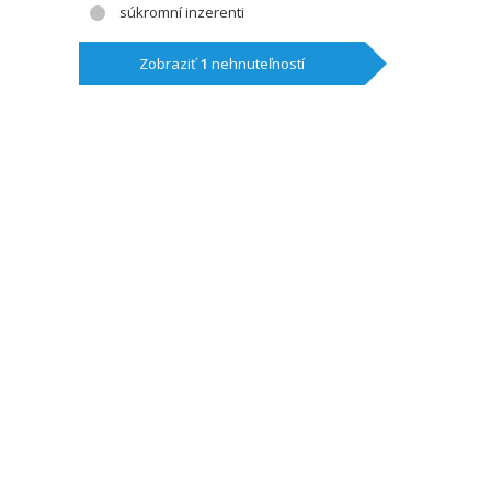
súkromní inzerenti
Zobraziť
1
nehnuteľností