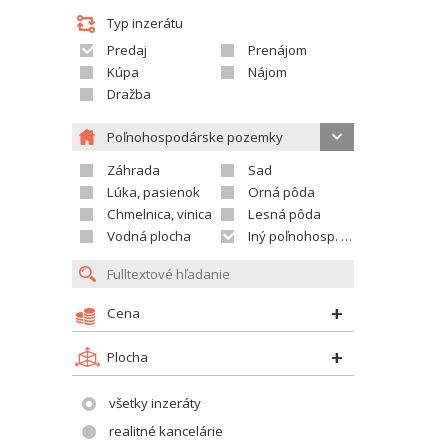
Typ inzerátu
Predaj
Prenájom
Kúpa
Nájom
Dražba
Poľnohospodárske pozemky
Záhrada
Sad
Lúka, pasienok
Orná pôda
Chmelnica, vinica
Lesná pôda
Vodná plocha
Iný poľnohosp. pozemok
Cena
Plocha
všetky inzeráty
realitné kancelárie